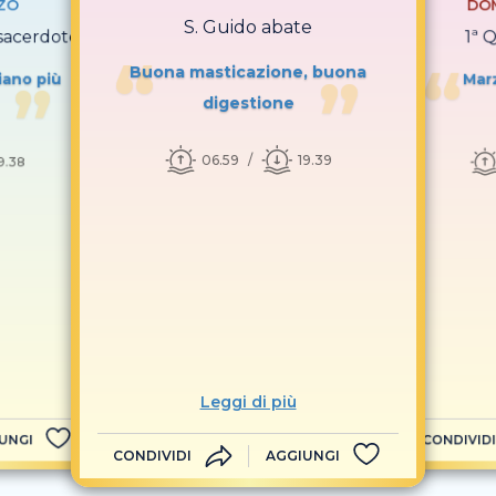
ZO
DOM
S. Guido abate
sacerdote
1ª 
Buona masticazione, buona
aiano più
Marz
digestione
06.59
19.39
9.38
Leggi di più
UNGI
CONDIVIDI
CONDIVIDI
AGGIUNGI