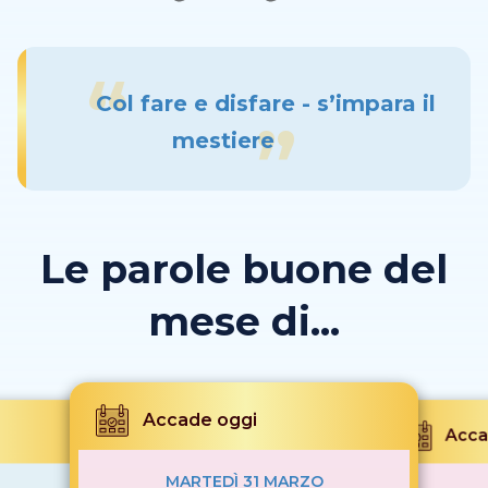
Col fare e disfare - s’impara il
mestiere
Le parole buone del
mese di...
Accade oggi
Acca
MARTEDÌ 31 MARZO