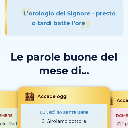
L’orologio del Signore - presto
o tardi batte l’ore
Le parole buone del
mese di...
Accade oggi
Acca
LUNEDÌ 30 SETTEMBRE
TEMBRE
DOME
S. Girolamo dottore
iele, Raffaele
22ª p