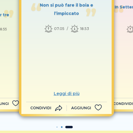
Non si può fare il boia e
In Settem
l’impiccato
r tre
07.05
18.53
18.55
Leggi di più
UNGI
CONDIVIDI
CONDIVIDI
AGGIUNGI