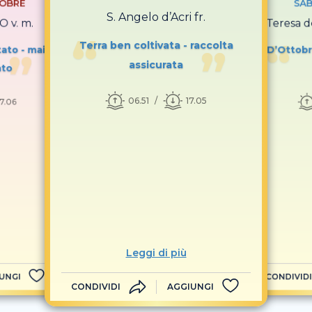
TOBRE
SAB
S. Angelo d’Acri fr.
O v. m.
S. Teresa d
Terra ben coltivata - raccolta
ato - mai
D’Ottobre
assicurata
ato
06.51
17.05
17.06
Leggi di più
UNGI
CONDIVIDI
CONDIVIDI
AGGIUNGI