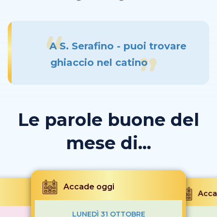
A S. Serafino - puoi trovare
ghiaccio nel catino
Le parole buone del
mese di...
Accade oggi
Acca
LUNEDÌ 31 OTTOBRE