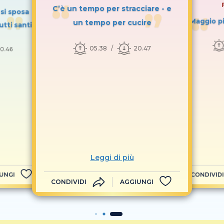
C’è un tempo per stracciare - e
i si sposa
Maggio p
un tempo per cucire
utti santi
05.38
20.47
0.46
Leggi di più
UNGI
CONDIVIDI
CONDIVIDI
AGGIUNGI