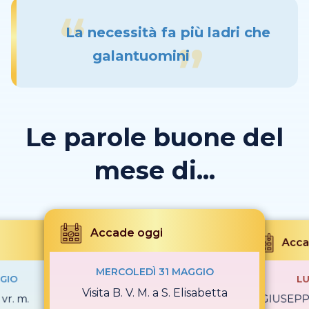
La necessità fa più ladri che
galantuomini
Le parole buone del
mese di...
Accade oggi
Acca
MERCOLEDÌ 31 MAGGIO
GIO
LU
Visita B. V. M. a S. Elisabetta
vr. m.
S. GIUSEPPE