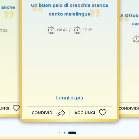
Un buon paio di orecchie stanca
- anche
cento malelingue
a
A Ottob
ca
06.41
17.05
17.06
Leggi di più
UNGI
CONDIVIDI
CONDIVIDI
AGGIUNGI