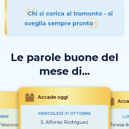
Chi si corica al tramonto - si
sveglia sempre pronto
Le parole buone del
mese di...
Accade oggi
Acca
MERCOLEDÌ 31 OTTOBRE
OBRE
LU
S. Alfonso Rodriguez
 Vescovo
S. Teresa 