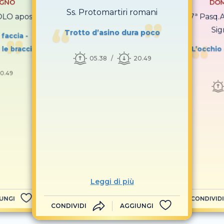
UGNO
DOM
Ss. Protomartiri romani
OLO apostoli
7ª Pasq.
Sig
Trotto d’asino dura poco
 faccia -
 le braccia
L’occhio 
05.38
20.49
0.49
Leggi di più
UNGI
CONDIVIDI
CONDIVIDI
AGGIUNGI