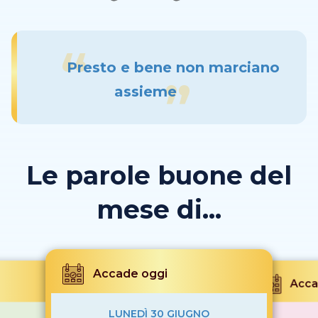
Presto e bene non marciano
assieme
Le parole buone del
mese di...
Accade oggi
Acca
LUNEDÌ 30 GIUGNO