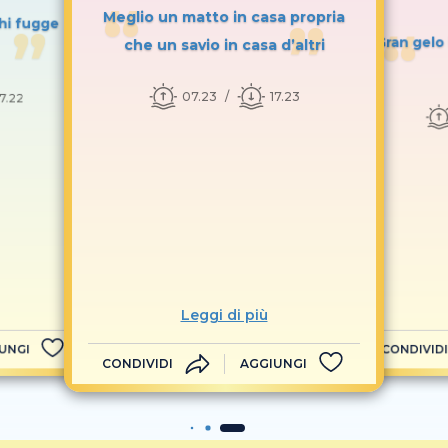
Meglio un matto in casa propria
hi fugge
Gran gelo 
che un savio in casa d’altri
07.23
17.23
17.22
Leggi di più
UNGI
CONDIVIDI
CONDIVIDI
AGGIUNGI