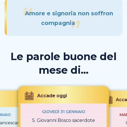
Amore e signoria non soffron
compagnia
Le parole buone del
mese di...
Accade oggi
Acca
GIOVEDÌ 31 GENNAIO
NNAIO
MAR
S. Giovanni Bosco sacerdote
francescana