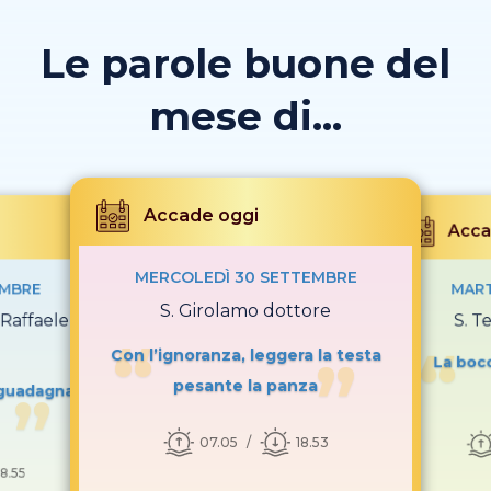
Le parole buone del
mese di...
Accade oggi
Acca
MERCOLEDÌ 30 SETTEMBRE
EMBRE
MART
S. Girolamo dottore
 Raffaele
S. T
Con l’ignoranza, leggera la testa
La bocc
pesante la panza
, guadagna
07.05
18.53
18.55