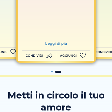
Leggi di più
UNGI
CONDIVIDI
CONDIVIDI
AGGIUNGI
Metti in circolo il tuo
amore