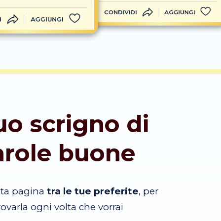
CONDIVIDI
AGGIUNGI
I
AGGIUNGI
tuo scrigno di
arole buone
sta pagina
tra le tue preferite
, per
trovarla ogni volta che vorrai