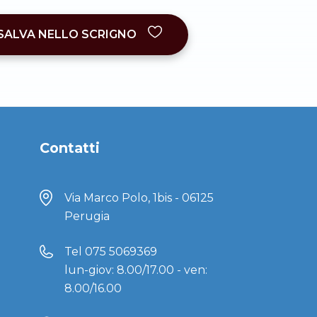
SALVA NELLO SCRIGNO
Contatti
Via Marco Polo, 1bis - 06125
Perugia
Tel
075 5069369
lun-giov: 8.00/17.00 - ven:
8.00/16.00