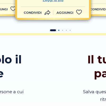
Leggi di più
UNGI
CONDIVID
CONDIVIDI
AGGIUNGI
lo il
Il 
e
p
rsone a cui
Salva que
ri