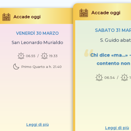
Accade oggi
Accade oggi
SABATO 31 MA
VENERDÌ 30 MARZO
S. Guido aba
San Leonardo Murialdo
Chi dice «ma...» 
06.55
19.33
contento non
Primo Quarto a h. 21.40
06.54
Leggi di più
Leggi di più