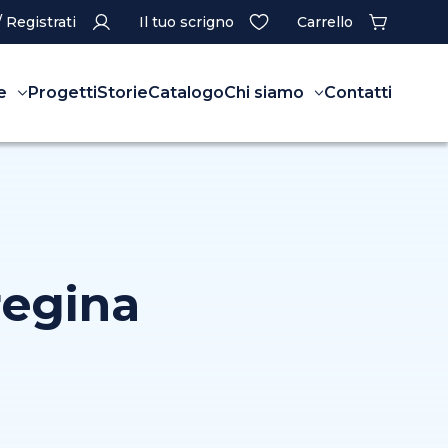
/ Registrati
Il tuo scrigno
Carrello
e
Progetti
Storie
Catalogo
Chi siamo
Contatti
regina