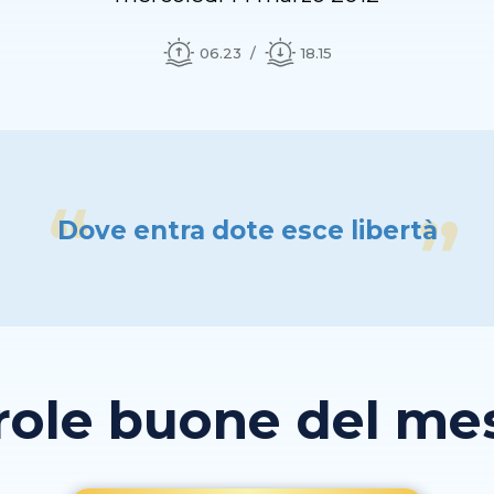
06.23
18.15
Dove entra dote esce libertà
role buone del mese