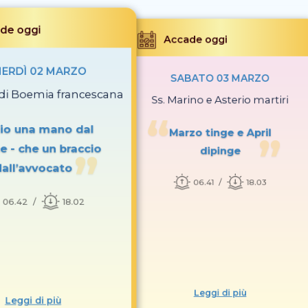
de oggi
Accade oggi
ERDÌ 02 MARZO
SABATO 03 MARZO
 di Boemia francescana
Ss. Marino e Asterio martiri
io una mano dal
Marzo tinge e April
e - che un braccio
dipinge
all’avvocato
06.41
18.03
06.42
18.02
Leggi di più
Leggi di più