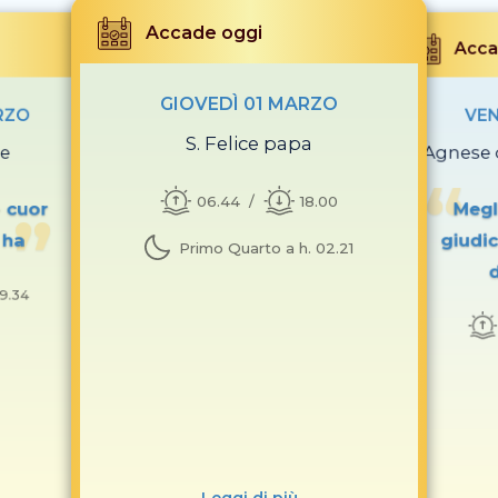
Accade oggi
Acca
GIOVEDÌ 01 MARZO
RZO
VEN
S. Felice papa
te
S. Agnese
06.44
18.00
- cuor
Megl
 ha
giudic
Primo Quarto a h. 02.21
d
19.34