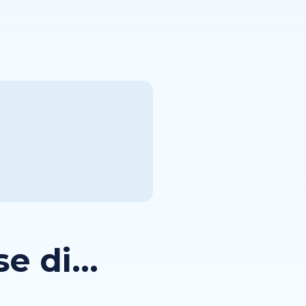
 di...