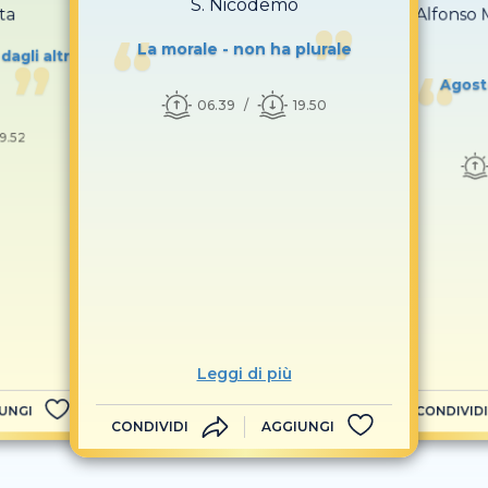
S. Nicodemo
ta
S. Alfonso 
La morale - non ha plurale
dagli altri
Agosto
06.39
19.50
19.52
Leggi di più
UNGI
CONDIVIDI
CONDIVIDI
AGGIUNGI