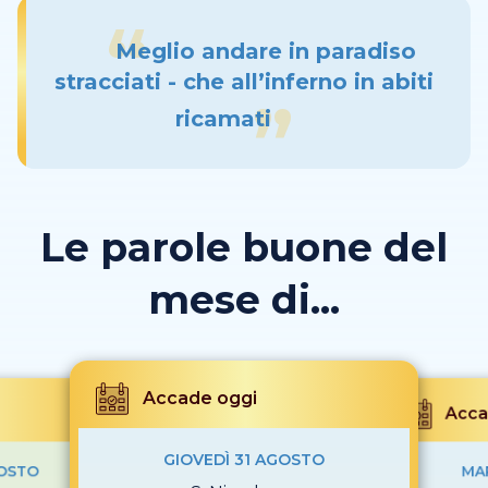
Meglio andare in paradiso
stracciati - che all’inferno in abiti
ricamati
Le parole buone del
mese di...
Accade oggi
Acca
GIOVEDÌ 31 AGOSTO
GOSTO
MA