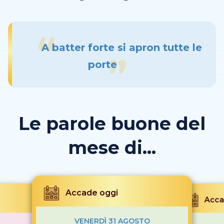
A batter forte si apron tutte le
porte
Le parole buone del
mese di...
Accade oggi
Acca
VENERDÌ 31 AGOSTO