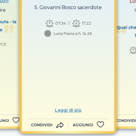
NAIO
LU
S. Giovanni Bosco sacerdote
ire
uta - la
07.34
17.22
Quel che
ta
Luna Piena a h. 14.26
17.21
Leggi di più
UNGI
CONDIVIDI
CONDIVIDI
AGGIUNGI