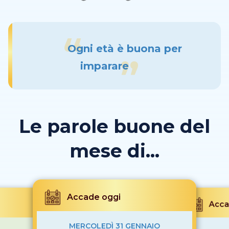
Ogni età è buona per
imparare
Le parole buone del
mese di...
Accade oggi
Acca
MERCOLEDÌ 31 GENNAIO