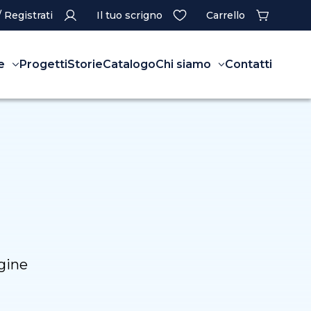
/ Registrati
Il tuo scrigno
Carrello
e
Progetti
Storie
Catalogo
Chi siamo
Contatti
rgine