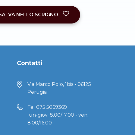
SALVA NELLO SCRIGNO
Contatti
Via Marco Polo, 1bis - 06125
Perugia
Tel
075 5069369
lun-giov: 8.00/17.00 - ven:
8.00/16.00