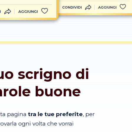
CONDIVIDI
AGGIUNGI
I
AGGIUNGI
tuo scrigno di
arole buone
sta pagina
tra le tue preferite
, per
trovarla ogni volta che vorrai