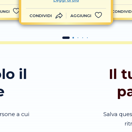
Leggi di più
UNGI
CONDIVID
CONDIVIDI
AGGIUNGI
lo il
Il 
e
p
rsone a cui
Salva que
ri