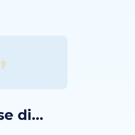
i
 di...