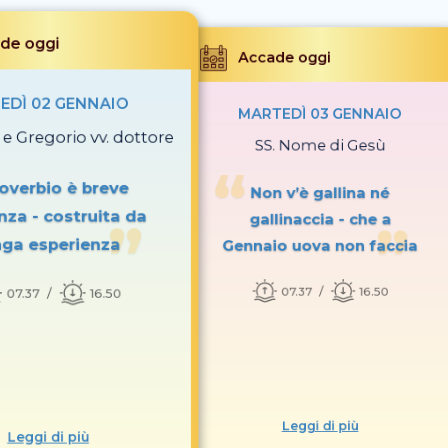
de oggi
Accade oggi
EDÌ 02 GENNAIO
MARTEDÌ 03 GENNAIO
o e Gregorio vv. dottore
SS. Nome di Gesù
roverbio è breve
Non v’è gallina né
nza - costruita da
gallinaccia - che a
nga esperienza
Gennaio uova non faccia
07.37
16.50
07.37
16.50
Leggi di più
Leggi di più