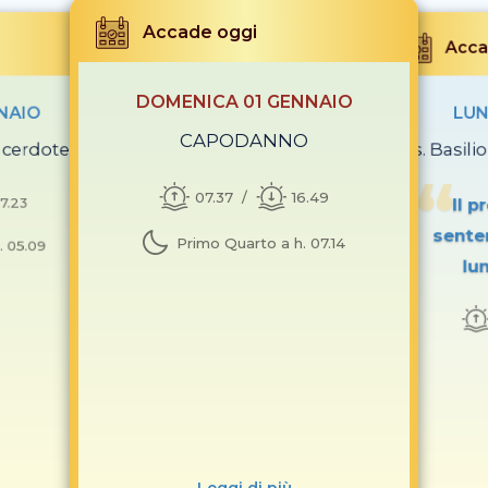
Accade oggi
Acca
DOMENICA 01 GENNAIO
NAIO
LUN
CAPODANNO
acerdote
Ss. Basili
07.37
16.49
17.23
Il p
sente
Primo Quarto a h. 07.14
. 05.09
lu