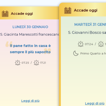
Accade oggi
Accade oggi
MARTEDÌ 31 GEN
LUNEDÌ 30 GENNAIO
S. Giovanni Bosco s
S. Giacinta Marescotti francescano
07.24
Il pane fatto in casa è
sempre il più saporito
Primo Quarto a h
07.25
17.21
Leggi di più
Leggi di più