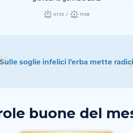
07.33
17.08
Sulle soglie infelici l’erba mette radic
role buone del mese