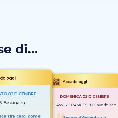
 di...
de oggi
Accade oggi
TO 02 DICEMBRE
DOMENICA 03 DICEMBRE
S. Bibiana m.
1ª Avv. S. FRANCESCO Saverio sac.
ca tira calci come
Tempo d’Avvento - o