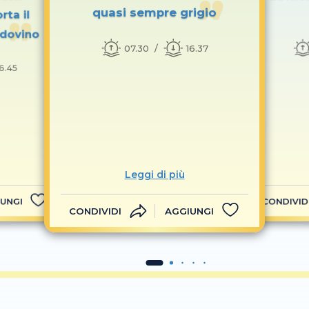
quasi sempre grigio
rta il
ndovino
07.30
16.37
16.45
Leggi di più
UNGI
CONDIVID
CONDIVIDI
AGGIUNGI