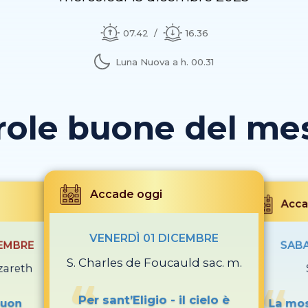
07.42
16.36
Luna Nuova a h. 00.31
role buone del mese
Accade oggi
Acca
VENERDÌ 01 DICEMBRE
CEMBRE
SABA
S. Charles de Foucauld sac. m.
zareth
Per sant’Eligio - il cielo è
buon
La mos