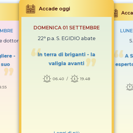
Accade oggi
Acca
DOMENICA 01 SETTEMBRE
EMBRE
LUNE
22ª p.a. S. EGIDIO abate
e dottore
S
In terra di briganti - la
liere -
A S
valigia avanti
l suo
espert
06.40
19.48
8.55