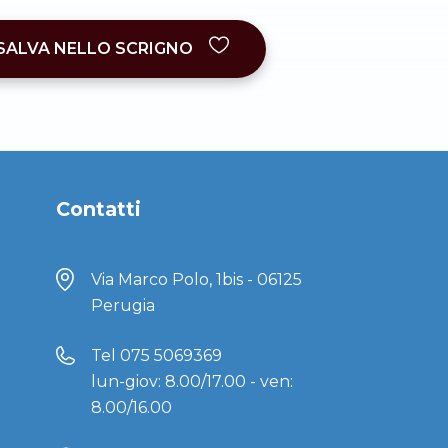
SALVA NELLO SCRIGNO
Contatti
Via Marco Polo, 1bis - 06125
Perugia
Tel
075 5069369
lun-giov: 8.00/17.00 - ven:
8.00/16.00