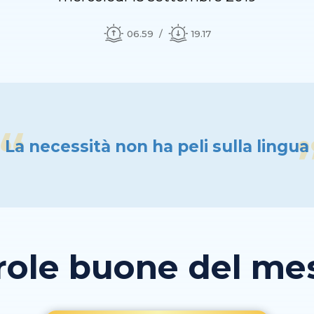
06.59
19.17
La necessità non ha peli sulla lingua
role buone del mese