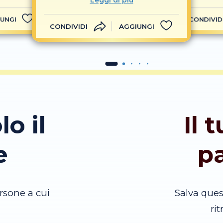
Leggi di più
UNGI
CONDIVID
CONDIVIDI
AGGIUNGI
lo il
Il 
e
p
rsone a cui
Salva que
ri