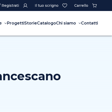
/ Registrati
Il tuo scrigno
Carrello
e
Progetti
Storie
Catalogo
Chi siamo
Contatti
rancescano