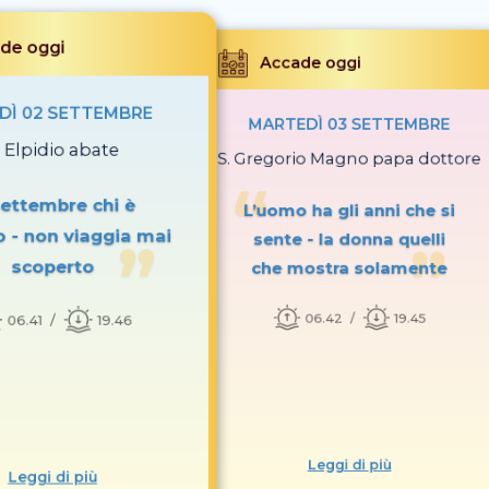
de oggi
Accade oggi
DÌ 02 SETTEMBRE
MARTEDÌ 03 SETTEMBRE
. Elpidio abate
S. Gregorio Magno papa dottore
ettembre chi è
L’uomo ha gli anni che si
o - non viaggia mai
sente - la donna quelli
scoperto
che mostra solamente
06.42
19.45
06.41
19.46
Leggi di più
Leggi di più