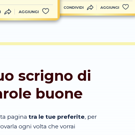
CONDIVIDI
AGGIUNGI
I
AGGIUNGI
tuo scrigno di
arole buone
sta pagina
tra le tue preferite
, per
trovarla ogni volta che vorrai