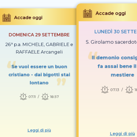
Accade oggi
Accade oggi
LUNEDÌ 30 SETT
DOMENICA 29 SETTEMBRE
S. Girolamo sacerdot
26ª p.a. MICHELE, GABRIELE e
RAFFAELE Arcangeli
Il demonio consig
fa assai bene i
Se vuoi essere un buon
mestiere
cristiano - dai bigotti stai
lontano
07.13
1
07.11
18.57
Leggi di più
Leggi di più