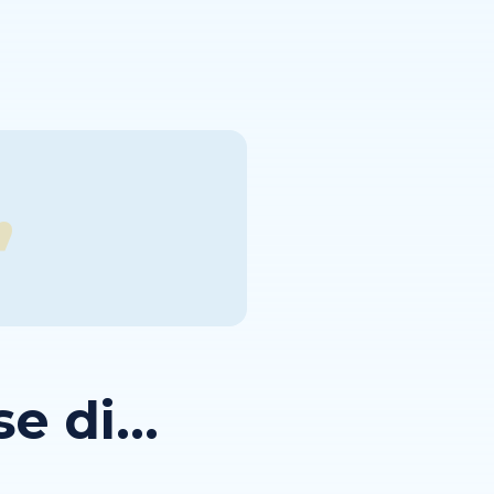
 di...