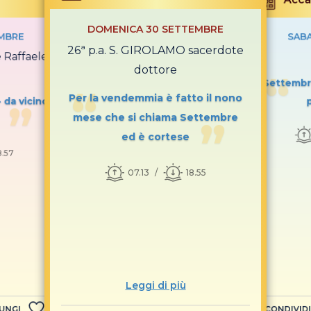
DOMENICA 30 SETTEMBRE
MBRE
SAB
26ª p.a. S. GIROLAMO sacerdote
e Raffaele
dottore
Settembre
Per la vendemmia è fatto il nono
- da vicino
mese che si chiama Settembre
ed è cortese
8.57
07.13
18.55
Leggi di più
UNGI
CONDIVIDI