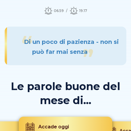
06.59
19.17
Di un poco di pazienza - non si
può far mai senza
Le parole buone del
mese di...
Accade oggi
Acca