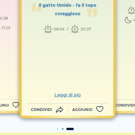
Il gatto timido - fa il topo
coraggioso
0.38
 17.23
06.04
20.37
Leggi di più
UNGI
CONDIVIDI
CONDIVIDI
AGGIUNGI