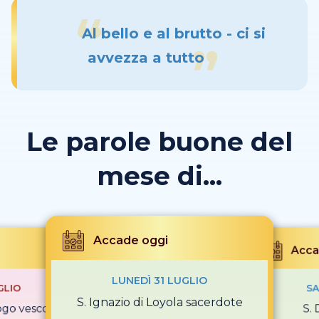
Al bello e al brutto - ci si
avvezza a tutto
Le parole buone del
mese di...
Accade oggi
Acca
LUNEDÌ 31 LUGLIO
GLIO
SA
S. Ignazio di Loyola sacerdote
logo vescovo
S.