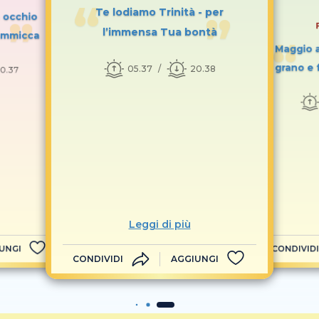
Te lodiamo Trinità - per
n occhio
l’immensa Tua bontà
 ammicca
Maggio a
grano e 
05.37
20.38
0.37
Leggi di più
UNGI
CONDIVIDI
CONDIVIDI
AGGIUNGI