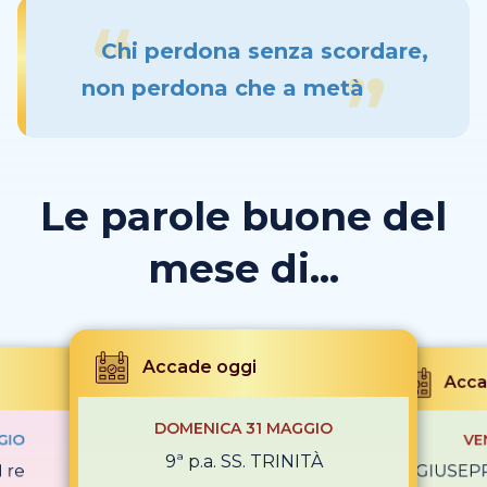
Chi perdona senza scordare,
non perdona che a metà
Le parole buone del
mese di...
Accade oggi
Acca
DOMENICA 31 MAGGIO
GIO
VE
9ª p.a. SS. TRINITÀ
I re
S. GIUSEPP