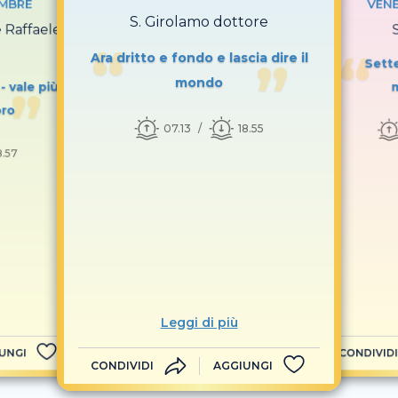
EMBRE
VENE
S. Girolamo dottore
e Raffaele
Ara dritto e fondo e lascia dire il
Sett
mondo
 vale più
m
oro
07.13
18.55
8.57
Leggi di più
UNGI
CONDIVIDI
CONDIVIDI
AGGIUNGI