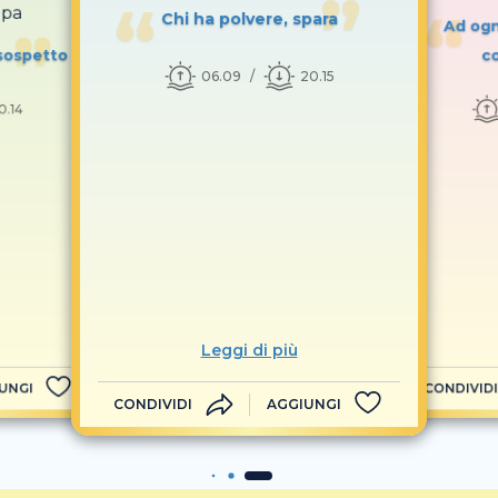
opa
Chi ha polvere, spara
Ad ogni
 sospetto
co
06.09
20.15
0.14
Leggi di più
UNGI
CONDIVIDI
CONDIVIDI
AGGIUNGI