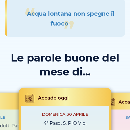
Acqua lontana non spegne il
fuoco
Le parole buone del
mese di...
Accade oggi
Acca
DOMENICA 30 APRILE
ILE
SA
4ª Pasq. S. PIO V p.
dott. Patr.