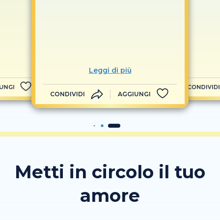
Leggi di più
UNGI
CONDIVIDI
CONDIVIDI
AGGIUNGI
Metti in circolo il tuo
amore