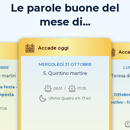
Le parole buone del
mese di...
Accade oggi
Acca
MERCOLEDÌ 31 OTTOBRE
OBRE
LU
S. Quintino martire
 martiri
S. Teresa 
fa festa -
06.51
17.05
empesta
Ottobr
Ultimo Quarto a h. 17.40
estivo - f
17.06