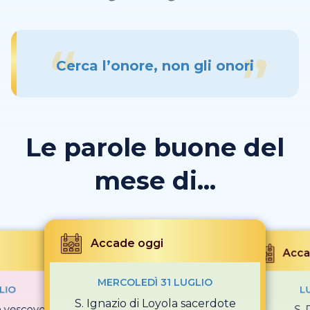
Cerca l’onore, non gli onori
Le parole buone del
mese di...
Accade oggi
Acca
MERCOLEDÌ 31 LUGLIO
LIO
L
S. Ignazio di Loyola sacerdote
n vescovo
S.