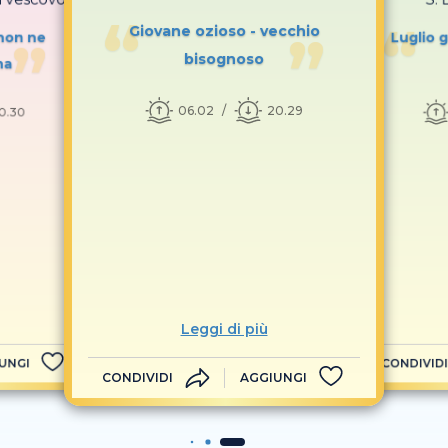
Giovane ozioso - vecchio
 non ne
Luglio g
bisognoso
na
06.02
20.29
0.30
Leggi di più
UNGI
CONDIVIDI
CONDIVIDI
AGGIUNGI