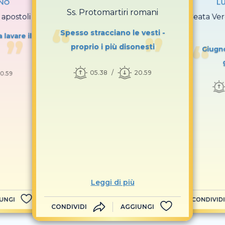
GNO
LU
Ss. Protomartiri romani
apostoli
Beata Ver
Spesso stracciano le vesti -
 lavare il
proprio i più disonesti
Giugno
05.38
20.59
0.59
Leggi di più
UNGI
CONDIVIDI
CONDIVIDI
AGGIUNGI