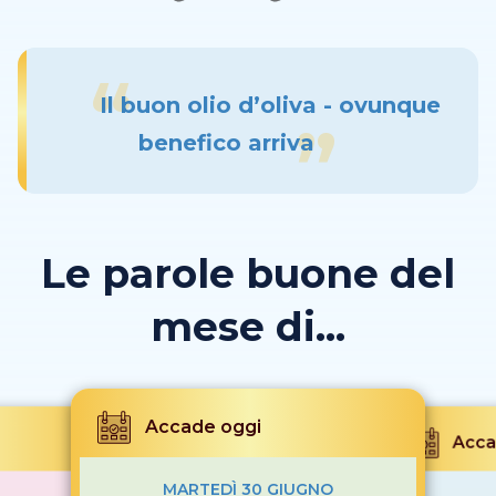
Il buon olio d’oliva - ovunque
benefico arriva
Le parole buone del
mese di...
Accade oggi
Acca
MARTEDÌ 30 GIUGNO