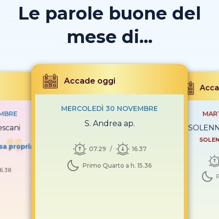
Le parole buone del
mese di...
Accade oggi
Acca
MERCOLEDÌ 30 NOVEMBRE
EMBRE
MAR
S. Andrea ap.
escani
SOLENNI
SOLEN
sa propria
07.29
16.37
Primo Quarto a h. 15.36
16.38
P