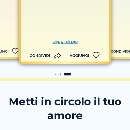
Leggi di più
UNGI
CONDIVIDI
CONDIVIDI
AGGIUNGI
Metti in circolo il tuo
amore