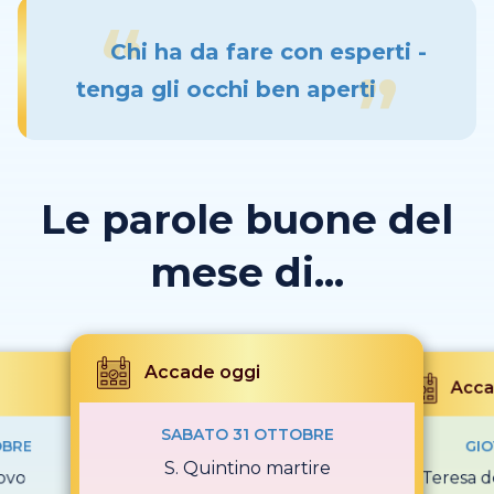
Chi ha da fare con esperti -
tenga gli occhi ben aperti
Le parole buone del
mese di...
Accade oggi
Acca
SABATO 31 OTTOBRE
OBRE
GIO
S. Quintino martire
ovo
S. Teresa 