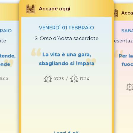
Accade oggi
Acca
VENERDÌ 01 FEBBRAIO
BRAIO
SABA
S. Orso d’Aosta sacerdote
ate
Presentaz
La vita è una gara,
ntende,
Per l
sbagliando si impara
ende
fuoc
07.33
17.24
18.00