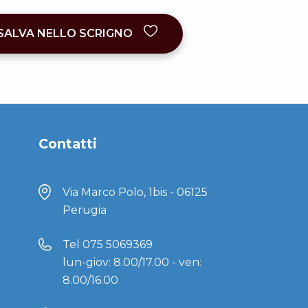
SALVA NELLO SCRIGNO
Contatti
Via Marco Polo, 1bis - 06125
Perugia
Tel
075 5069369
lun-giov: 8.00/17.00 - ven:
8.00/16.00