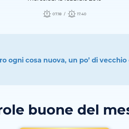
07.18
17.40
o ogni cosa nuova, un po’ di vecchio
role buone del mese