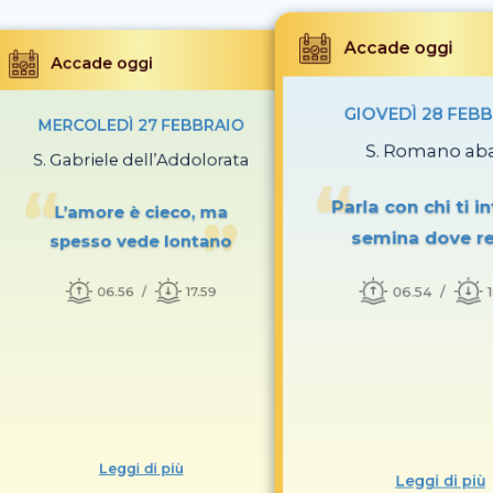
Accade oggi
Accade oggi
GIOVEDÌ 28 FEB
MERCOLEDÌ 27 FEBBRAIO
S. Romano ab
S. Gabriele dell’Addolorata
Parla con chi ti i
L’amore è cieco, ma
semina dove r
spesso vede lontano
06.54
06.56
17.59
Leggi di più
Leggi di più