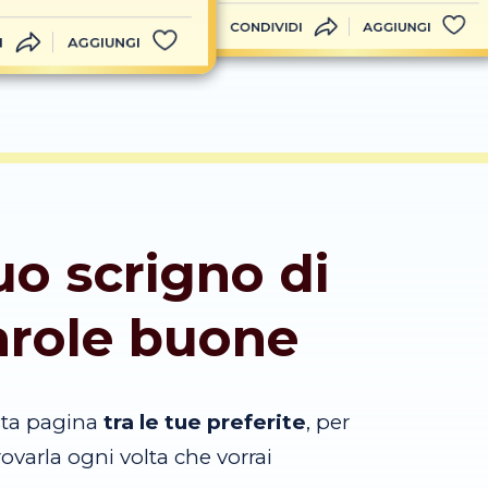
CONDIVIDI
AGGIUNGI
I
AGGIUNGI
tuo scrigno di
arole buone
sta pagina
tra le tue preferite
, per
trovarla ogni volta che vorrai