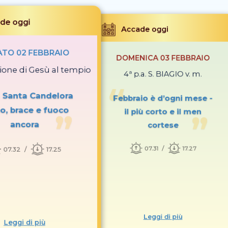
de oggi
Accade oggi
TO 02 FEBBRAIO
DOMENICA 03 FEBBRAIO
ione di Gesù al tempio
4ª p.a. S. BIAGIO v. m.
a Santa Candelora
Febbraio è d’ogni mese -
o, brace e fuoco
il più corto e il men
ancora
cortese
07.31
17.27
07.32
17.25
Leggi di più
Leggi di più