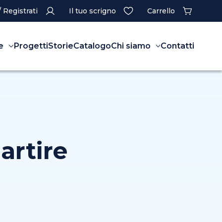
/ Registrati
Il tuo scrigno
Carrello
e
Progetti
Storie
Catalogo
Chi siamo
Contatti
artire