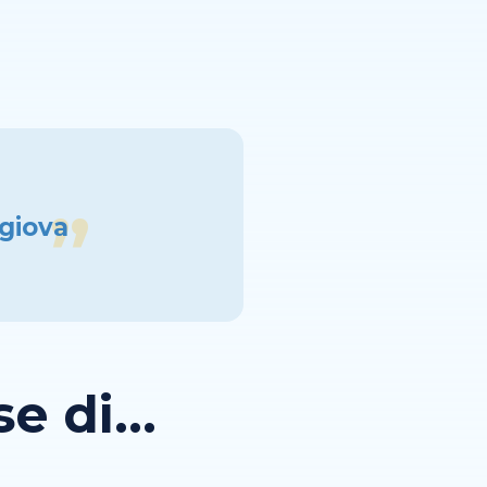
 giova
 di...