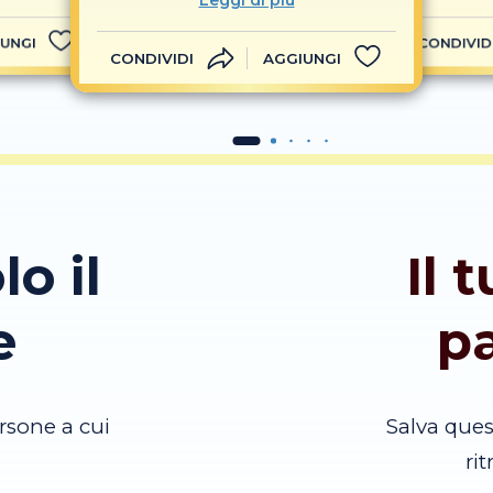
Leggi di più
UNGI
CONDIVID
CONDIVIDI
AGGIUNGI
lo il
Il 
e
p
rsone a cui
Salva que
ri