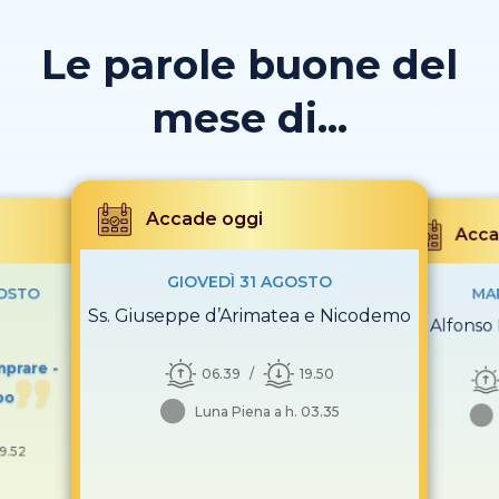
Le parole buone del
mese di...
Accade oggi
Acca
GIOVEDÌ 31 AGOSTO
GOSTO
MA
Ss. Giuseppe d’Arimatea e Nicodemo
S. Alfonso 
mprare -
06.39
19.50
po
Luna Piena a h. 03.35
19.52