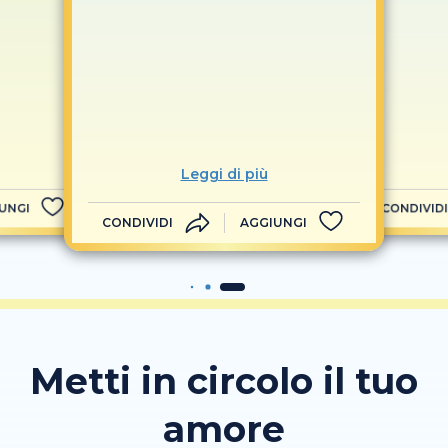
Leggi di più
UNGI
CONDIVIDI
CONDIVIDI
AGGIUNGI
Metti in circolo il tuo
amore