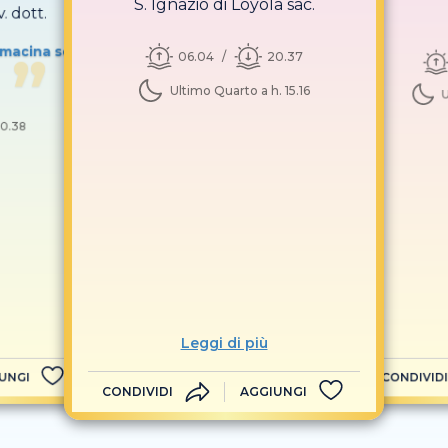
S. Ignazio di Loyola sac.
. dott.
 macina sé
06.04
20.37
Ultimo Quarto a h. 15.16
U
0.38
Leggi di più
UNGI
CONDIVIDI
CONDIVIDI
AGGIUNGI