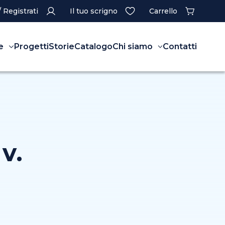
/ Registrati
Il tuo scrigno
Carrello
e
Progetti
Storie
Catalogo
Chi siamo
Contatti
v.