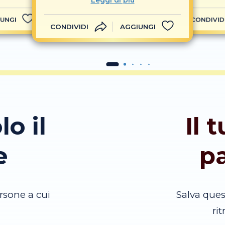
Leggi di più
UNGI
CONDIVID
CONDIVIDI
AGGIUNGI
lo il
Il 
e
p
rsone a cui
Salva que
ri