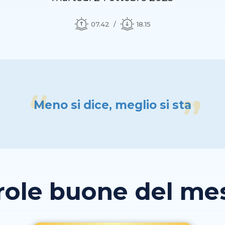
07.42
18.15
Meno si dice, meglio si sta
role buone del mese