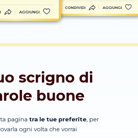
CONDIVIDI
AGGIUNGI
I
AGGIUNGI
tuo scrigno di
arole buone
sta pagina
tra le tue preferite
, per
trovarla ogni volta che vorrai