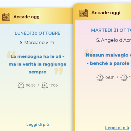
Accade oggi
Accade oggi
MARTEDÌ 31 OT
LUNEDÌ 30 OTTOBRE
S. Angelo d’Acri
S. Marciano v. m.
Nessun malvagio è
La menzogna ha le ali -
- benché a parole 
ma la verità la raggiunge
sempre
06.51
1
06.50
17.06
Leggi di più
Leggi di più