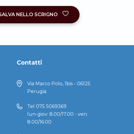
SALVA NELLO SCRIGNO
Contatti
Via Marco Polo, 1bis - 06125
Perugia
Tel
075 5069369
lun-giov: 8.00/17.00 - ven:
8.00/16.00