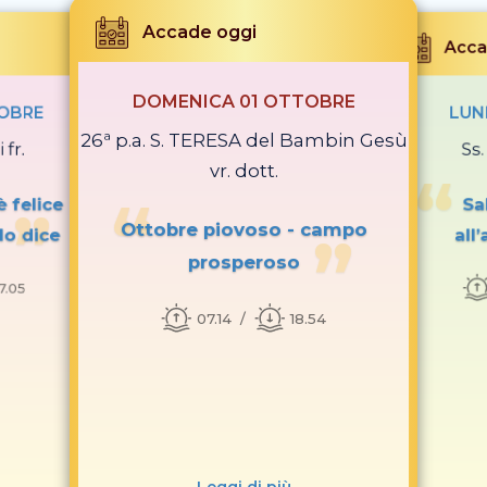
Accade oggi
Acca
DOMENICA 01 OTTOBRE
TOBRE
LUN
26ª p.a. S. TERESA del Bambin Gesù
 fr.
Ss
vr. dott.
 felice
Sa
Ottobre piovoso - campo
lo dice
all
prosperoso
7.05
07.14
18.54