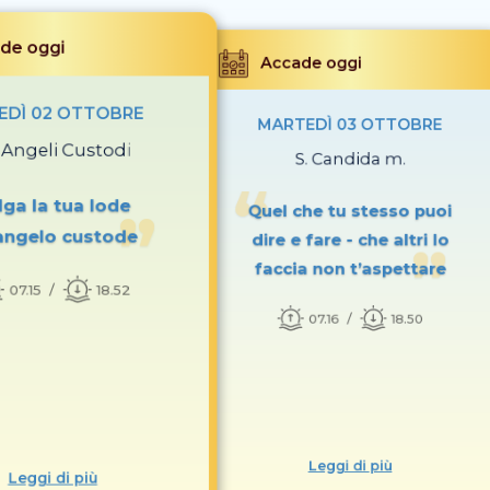
de oggi
Accade oggi
EDÌ 02 OTTOBRE
MARTEDÌ 03 OTTOBRE
. Angeli Custodi
S. Candida m.
lga la tua lode
Quel che tu stesso puoi
’angelo custode
dire e fare - che altri lo
faccia non t’aspettare
07.15
18.52
07.16
18.50
Leggi di più
Leggi di più