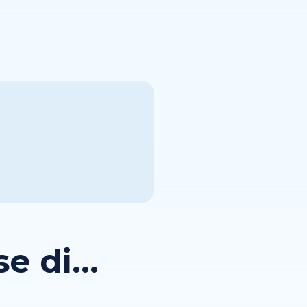
 di...