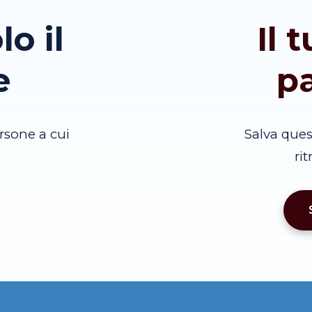
lo il
Il 
e
p
rsone a cui
Salva que
ri