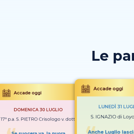
Le pa
Accade oggi
Accade oggi
LUNEDÌ 31 LUG
DOMENICA 30 LUGLIO
S. IGNAZIO di Loyo
17ª p.a. S. PIETRO Crisologo v. dott.
Anche Luglio lasci
Se suocera va, la nuora