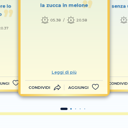
la zucca in melone
re lo
senza 
o
05.38
20.58
20.37
Leggi di più
UNGI
CONDIVID
CONDIVIDI
AGGIUNGI