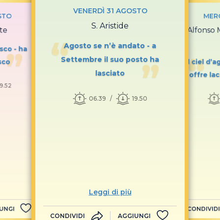
VENERDÌ 31 AGOSTO
STO
MER
S. Aristide
te
S. Alfonso 
Agosto se n’è andato - a
sco - ha
Settembre il suo posto ha
sco
Il ciel d’
lasciato
- offre l
19.52
06.39
19.50
Leggi di più
UNGI
CONDIVIDI
CONDIVIDI
AGGIUNGI