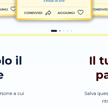
Leggi di più
UNGI
CONDIVID
CONDIVIDI
AGGIUNGI
lo il
Il 
e
p
rsone a cui
Salva que
ri