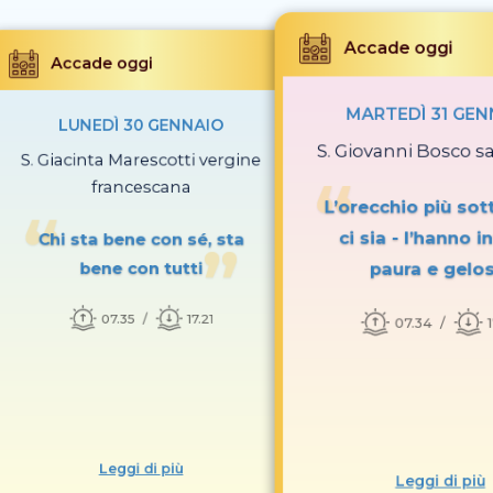
Accade oggi
Accade oggi
MARTEDÌ 31 GEN
LUNEDÌ 30 GENNAIO
S. Giovanni Bosco s
S. Giacinta Marescotti vergine
francescana
L’orecchio più sot
ci sia - l’hanno in
Chi sta bene con sé, sta
paura e gelos
bene con tutti
07.35
17.21
07.34
Leggi di più
Leggi di più