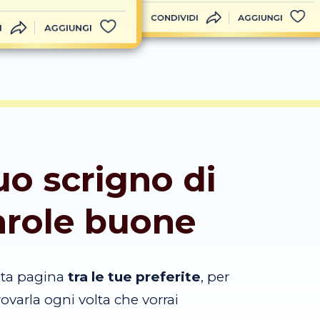
CONDIVIDI
AGGIUNGI
I
AGGIUNGI
tuo scrigno di
arole buone
sta pagina
tra le tue preferite
, per
trovarla ogni volta che vorrai