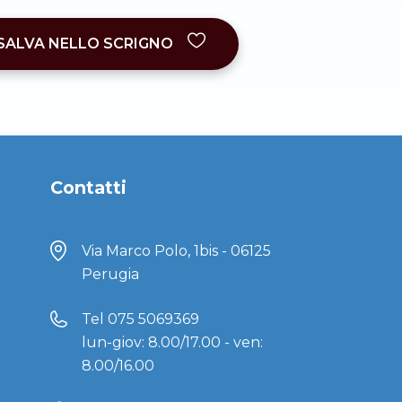
SALVA NELLO SCRIGNO
Contatti
Via Marco Polo, 1bis - 06125
Perugia
Tel
075 5069369
lun-giov: 8.00/17.00 - ven:
8.00/16.00