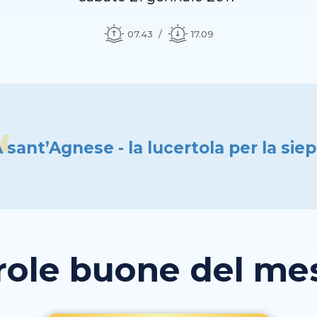
07.43
17.09
 sant’Agnese - la lucertola per la sie
role buone del mese