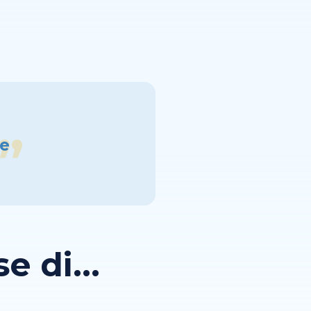
pe
 di...