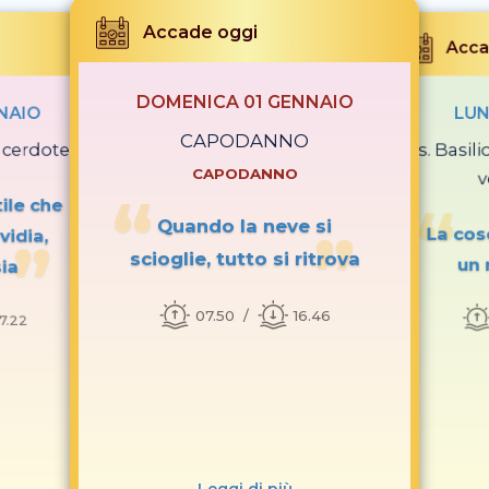
Accade oggi
Acca
DOMENICA 01 GENNAIO
NAIO
LUN
CAPODANNO
acerdote
Ss. Basil
CAPODANNO
v
tile che
Quando la neve si
La cos
vidia,
scioglie, tutto si ritrova
un 
ia
07.50
16.46
17.22