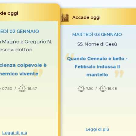
de oggi
Accade oggi
EDÌ 02 GENNAIO
MARTEDÌ 03 GENNAIO
io Magno e Gregorio N.
SS. Nome di Gesù
escovi dottori
Quando Gennaio è bello -
cienza colpevole è
Febbraio indossa il
nemico vivente
mantello
07.50
16.47
7.50
16.48
Leggi di più
Leggi di più