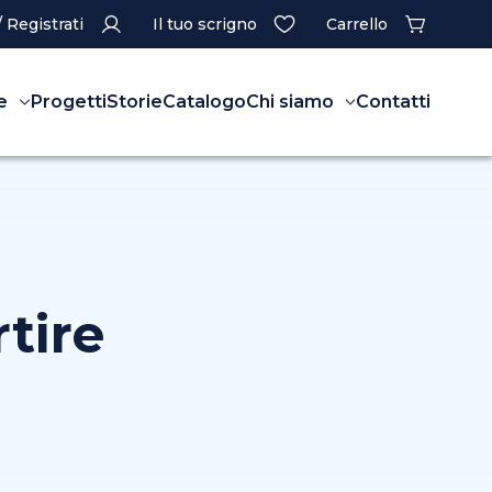
/ Registrati
Il tuo scrigno
Carrello
e
Progetti
Storie
Catalogo
Chi siamo
Contatti
tire