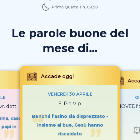
Primo Quarto a h. 08.58
Le parole buone del
mese di...
Accade oggi
Acca
VENERDÌ 30 APRILE
ILE
GI
S. Pio V p.
vr. dott.
GIOVEDI' 
Benché l’asino sia disprezzato -
rina, caso
insieme al bue, Gesù hanno
 papi in
riscaldato