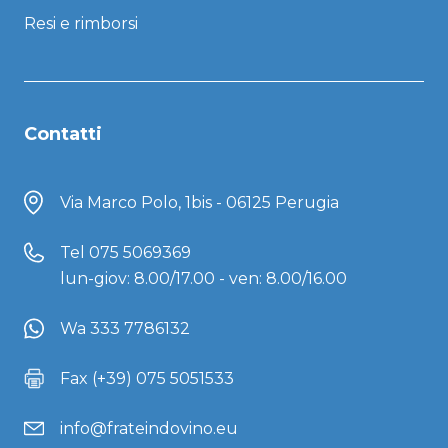
Resi e rimborsi
Contatti
Via Marco Polo, 1bis - 06125 Perugia
Tel
075 5069369
lun-giov: 8.00/17.00 - ven: 8.00/16.00
Wa 333 7786132
Fax (+39) 075 5051533
info@frateindovino.eu