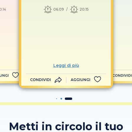
06.09
20.15
0.14
Leggi di più
UNGI
CONDIVIDI
CONDIVIDI
AGGIUNGI
Metti in circolo il tuo