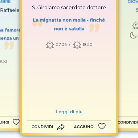
EMBRE
GIOV
S. Girolamo sacerdote dottore
 Raffaele
La mignatta non molla - finché
non è satolla
na l’amore
 senza un
07.06
18.50
18.52
Leggi di più
UNGI
CONDIVIDI
CONDIVIDI
AGGIUNGI