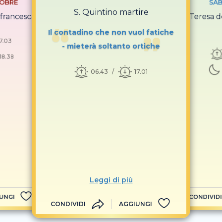
TOBRE
SAB
S. Quintino martire
i francescano
S. Teresa 
Il contadino che non vuol fatiche
17.03
- mieterà soltanto ortiche
18.38
06.43
17.01
Leggi di più
UNGI
CONDIVIDI
CONDIVIDI
AGGIUNGI