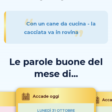
Con un cane da cucina - la
cacciata va in rovina
Le parole buone del
mese di...
Accade oggi
Acca
LUNEDÌ 31 OTTOBRE