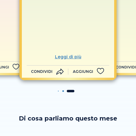
Leggi di più
UNGI
CONDIVIDI
CONDIVIDI
AGGIUNGI
Di cosa parliamo questo mese