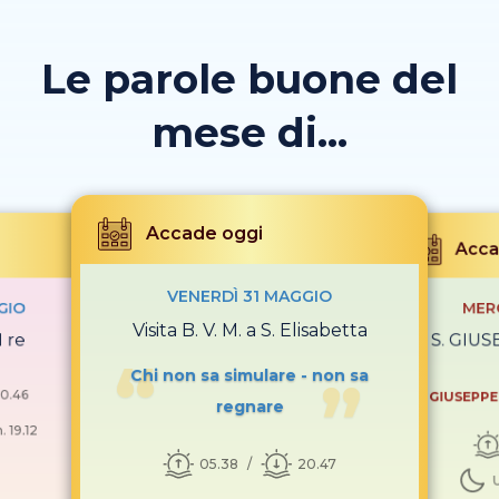
Le parole buone del
mese di...
Accade oggi
Acca
VENERDÌ 31 MAGGIO
GIO
MER
Visita B. V. M. a S. Elisabetta
I re
S. GIUS
Chi non sa simulare - non sa
0.46
S. GIUSEPPE
regnare
 19.12
05.38
20.47
U