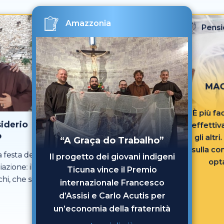
Amazzonia
Pensi
MAG
“È più fa
siderio
effetti
o
gli altr
“A Graça do Trabalho”
sulla co
 festa del
Il progetto dei giovani indigeni
opt
azione: il
Ticuna vince il Premio
passi
i, che si è
internazionale Francesco
 della
d’Assisi e Carlo Acutis per
l Cantico di
un’economia della fraternità