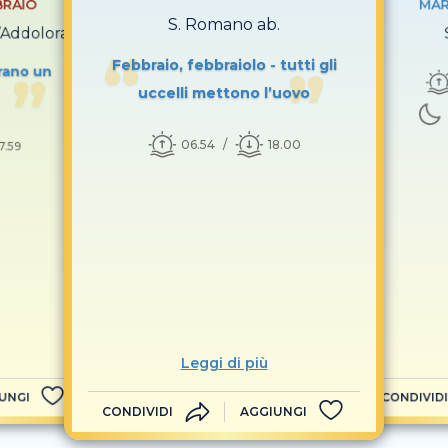
BRAIO
MAR
S. Romano ab.
l’Addolorata
Febbraio, febbraiolo - tutti gli
rano un
uccelli mettono l’uovo
06.54
18.00
7.59
Leggi di più
UNGI
CONDIVIDI
CONDIVIDI
AGGIUNGI