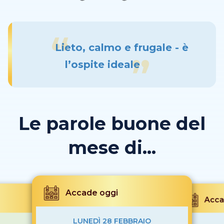
Lieto, calmo e frugale - è
l’ospite ideale
Le parole buone del
mese di...
Accade oggi
Acca
LUNEDÌ 28 FEBBRAIO