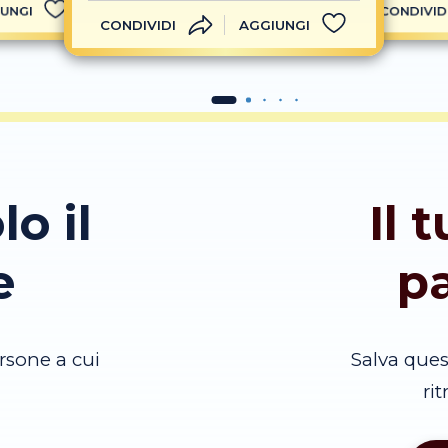
UNGI
CONDIVID
CONDIVIDI
AGGIUNGI
lo il
Il 
e
p
rsone a cui
Salva que
ri