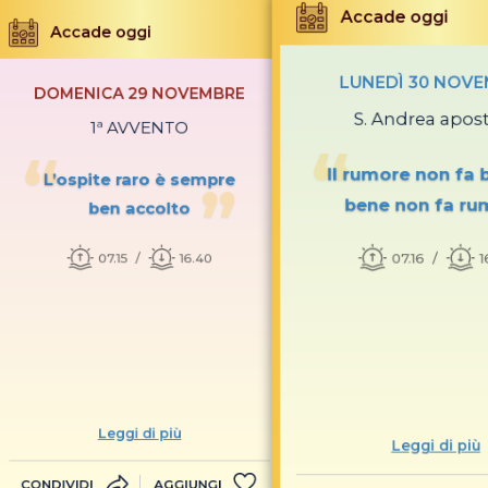
Accade oggi
Accade oggi
LUNEDÌ 30 NOV
DOMENICA 29 NOVEMBRE
S. Andrea apos
1ª AVVENTO
Il rumore non fa b
L’ospite raro è sempre
bene non fa ru
ben accolto
07.16
1
07.15
16.40
Leggi di più
Leggi di più
CONDIVIDI
AGGIUNGI