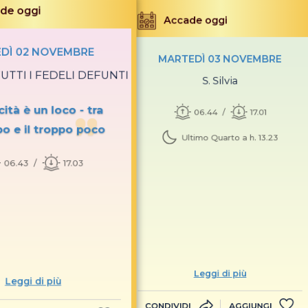
de oggi
Accade oggi
DÌ 02 NOVEMBRE
MARTEDÌ 03 NOVEMBRE
UTTI I FEDELI DEFUNTI
S. Silvia
cità è un loco - tra
06.44
17.01
po e il troppo poco
Ultimo Quarto a h. 13.23
06.43
17.03
Leggi di più
Leggi di più
CONDIVIDI
AGGIUNGI