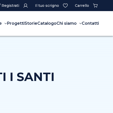
/ Registrati
Il tuo scrigno
Carrello
e
Progetti
Storie
Catalogo
Chi siamo
Contatti
I I SANTI