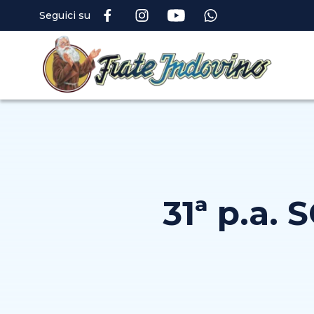
Seguici su
31ª p.a.