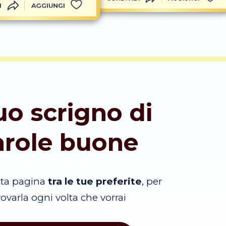
I
AGGIUNGI
tuo scrigno di
arole buone
sta pagina
tra le tue preferite
, per
trovarla ogni volta che vorrai