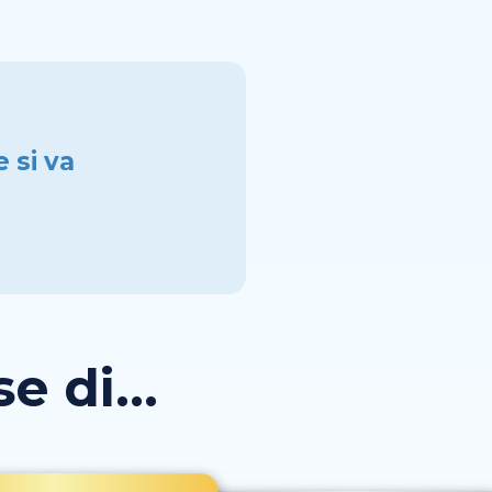
e si va
 di...