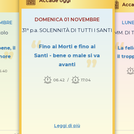
Accade oggi
Acca
DOMENICA 01 NOVEMBRE
EMBRE
LUNE
31ª p.a. SOLENNITÀ DI TUTTI I SANTI
tolo
COMM. DI T
Fino ai Morti e fino ai
ene, il
La feli
Santi - bene o male si va
more
il trop
avanti
6.40
06.42
17.04
Leggi di più