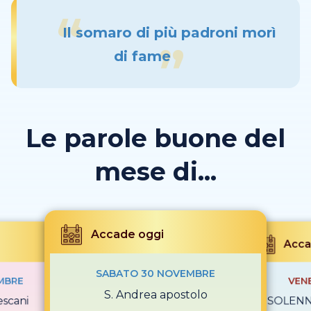
Il somaro di più padroni morì
di fame
Le parole buone del
mese di...
Accade oggi
Acca
SABATO 30 NOVEMBRE
MBRE
VEN
S. Andrea apostolo
escani
SOLENNI