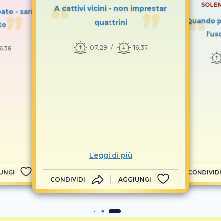
SOLEN
A cattivi vicini - non imprestar
bato - sarà
Quando pi
quattrini
to
l’us
07.29
16.37
16.38
Leggi di più
UNGI
CONDIVIDI
CONDIVIDI
AGGIUNGI