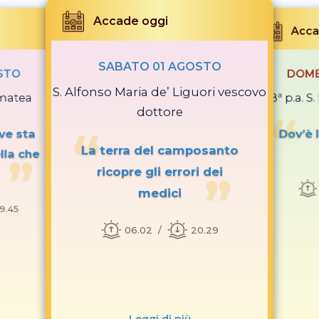
Accade oggi
Acca
SABATO 01 AGOSTO
STO
DOME
S. Alfonso Maria de’ Liguori vescovo
imatea
18ª p.a. 
dottore
ve sta
Dov’è 
La terra del camposanto
lla che
ricopre gli errori dei
medici
19.45
06.02
20.29