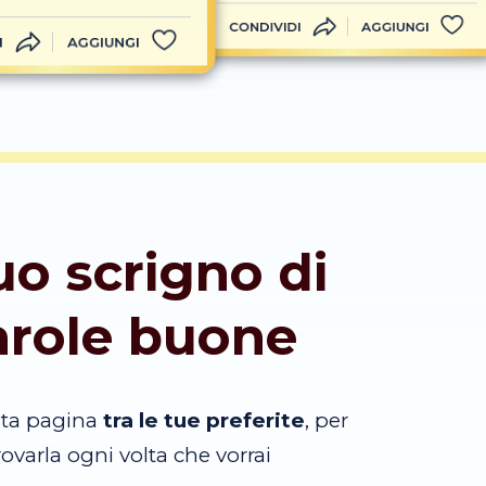
CONDIVIDI
AGGIUNGI
I
AGGIUNGI
tuo scrigno di
arole buone
sta pagina
tra le tue preferite
, per
trovarla ogni volta che vorrai