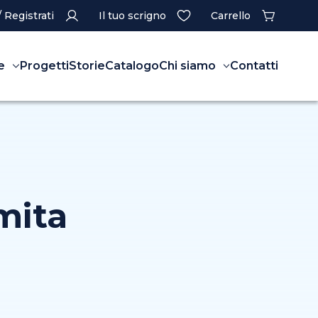
/ Registrati
Il tuo scrigno
Carrello
e
Progetti
Storie
Catalogo
Chi siamo
Contatti
mita