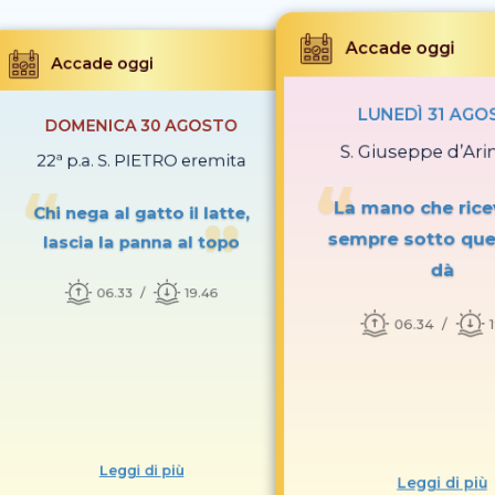
Accade oggi
Accade oggi
LUNEDÌ 31 AGO
DOMENICA 30 AGOSTO
S. Giuseppe d’Ar
22ª p.a. S. PIETRO eremita
La mano che rice
Chi nega al gatto il latte,
sempre sotto que
lascia la panna al topo
dà
06.33
19.46
06.34
Leggi di più
Leggi di più