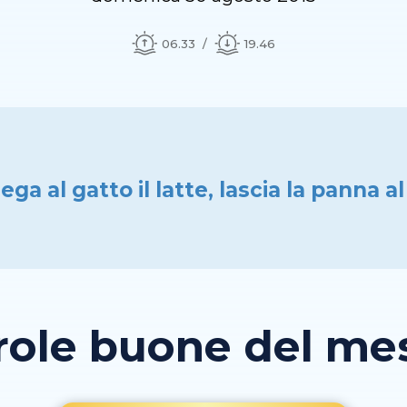
06.33
19.46
ega al gatto il latte, lascia la panna a
role buone del mese