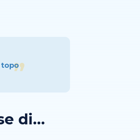
l topo
 di...