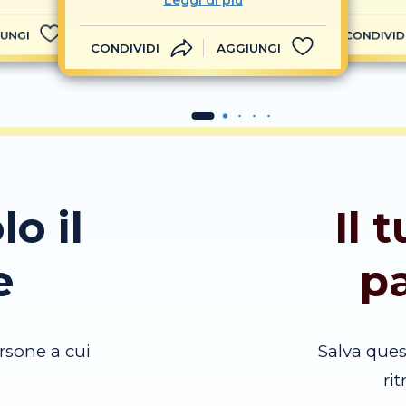
Leggi di più
UNGI
CONDIVID
CONDIVIDI
AGGIUNGI
lo il
Il 
e
p
rsone a cui
Salva que
ri