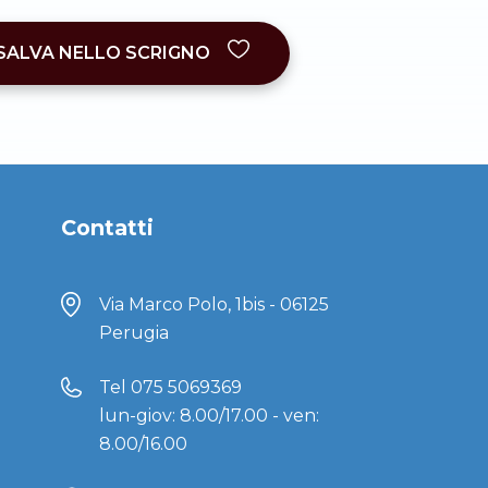
SALVA NELLO SCRIGNO
Contatti
Via Marco Polo, 1bis - 06125
Perugia
Tel
075 5069369
lun-giov: 8.00/17.00 - ven:
8.00/16.00