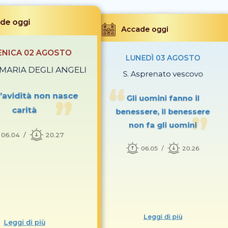
de oggi
Accade oggi
NICA 02 AGOSTO
LUNEDÌ 03 AGOSTO
S. MARIA DEGLI ANGELI
S. Asprenato vescovo
l’avidità non nasce
Gli uomini fanno il
carità
benessere, il benessere
non fa gli uomini
06.04
20.27
06.05
20.26
Leggi di più
Leggi di più