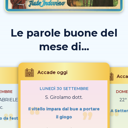
Le parole buone del
mese di...
Accade oggi
Acca
LUNEDÌ 30 SETTEMBRE
TEMBRE
DOME
S. Girolamo dott.
GABRIELE e
22ª 
c.
Il vitello impara dal bue a portare
A Settem
il giogo
o da festa