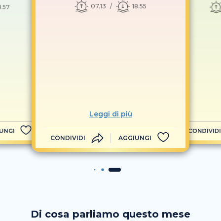
07.13
18.55
8.57
Leggi di più
UNGI
CONDIVIDI
CONDIVIDI
AGGIUNGI
Di cosa parliamo questo mese