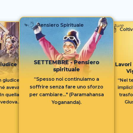
Pensiero Spirituale
Coltiv
SETTEMBRE - Pensiero
iudice
Lavori 
spirituale
Vi
“Spesso noi continuiamo a
n giudice,
“Nel 
soffrire senza fare uno sforzo
né aveva
implici
per cambiare..." (Paramahansa
In quella
trasfo
 vedova...
Giu
Yogananda).