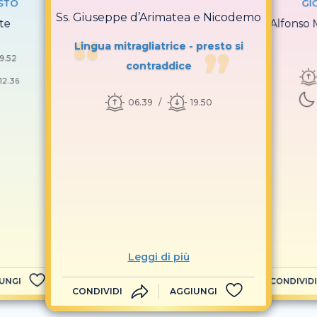
STO
GI
Ss. Giuseppe d’Arimatea e Nicodemo
te
S. Alfonso 
Lingua mitragliatrice - presto si
19.52
contraddice
12.36
06.39
19.50
Leggi di più
UNGI
CONDIVIDI
CONDIVIDI
AGGIUNGI