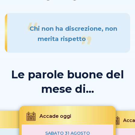
Chi non ha discrezione, non
merita rispetto
Le parole buone del
mese di...
Accade oggi
Acca
SABATO 31 AGOSTO