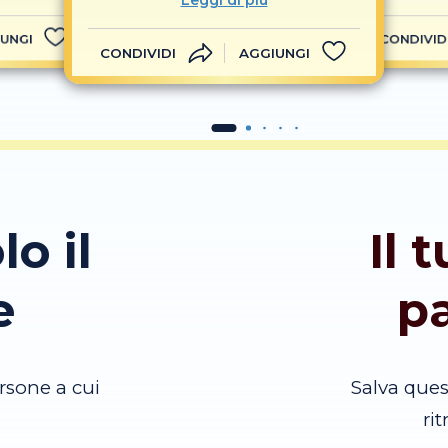
Leggi di più
UNGI
CONDIVID
CONDIVIDI
AGGIUNGI
lo il
Il 
e
p
rsone a cui
Salva que
ri