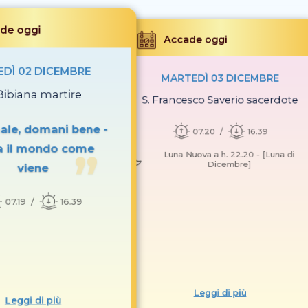
de oggi
Accade oggi
EDÌ 02 DICEMBRE
MARTEDÌ 03 DICEMBRE
 Bibiana martire
S. Francesco Saverio sacerdote
ale, domani bene -
07.20
16.39
ia il mondo come
Luna Nuova a h. 22.20 - [Luna di
Dicembre]
viene
07.19
16.39
Leggi di più
Leggi di più