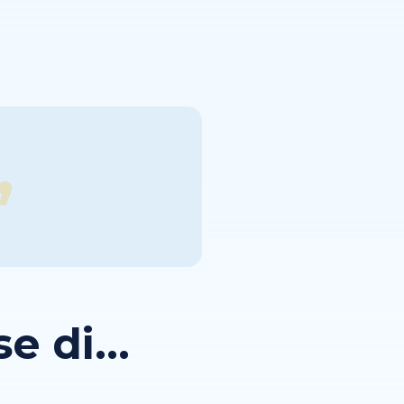
 di...