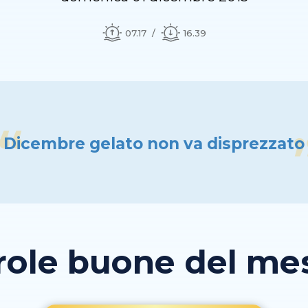
07.17
16.39
Dicembre gelato non va disprezzato
role buone del mese