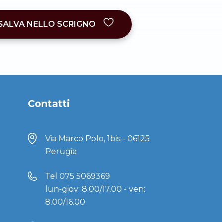
SALVA NELLO SCRIGNO
Contatti
Via Marco Polo, 1bis - 06125
Perugia
Tel
075 5069369
lun-giov: 8.00/17.00 - ven:
8.00/16.00