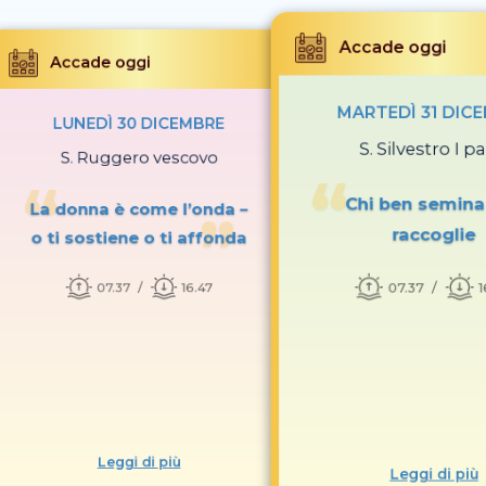
Accade oggi
Accade oggi
MARTEDÌ 31 DIC
LUNEDÌ 30 DICEMBRE
S. Silvestro I p
S. Ruggero vescovo
Chi ben semina
La donna è come l’onda –
raccoglie
o ti sostiene o ti affonda
07.37
1
07.37
16.47
Leggi di più
Leggi di più