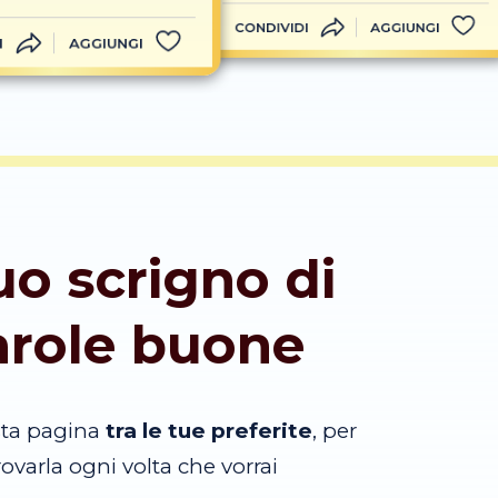
CONDIVIDI
AGGIUNGI
I
AGGIUNGI
tuo scrigno di
arole buone
sta pagina
tra le tue preferite
, per
trovarla ogni volta che vorrai