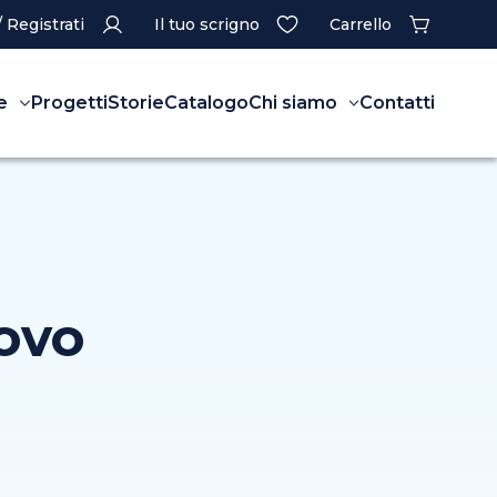
/ Registrati
Il tuo scrigno
Carrello
e
Progetti
Storie
Catalogo
Chi siamo
Contatti
covo