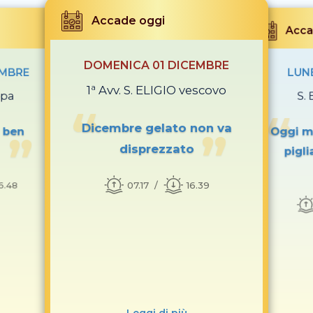
Accade oggi
Acca
DOMENICA 01 DICEMBRE
EMBRE
LUN
1ª Avv. S. ELIGIO vescovo
apa
S.
Dicembre gelato non va
 ben
Oggi m
disprezzato
pigl
07.17
16.39
6.48