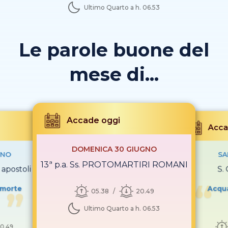
Ultimo Quarto a h. 06.53
Le parole buone del
mese di...
Accade oggi
Acca
DOMENICA 30 GIUGNO
GNO
SA
13ª p.a. Ss. PROTOMARTIRI ROMANI
apostoli
S.
 morte
Acqua
05.38
20.49
Ultimo Quarto a h. 06.53
0.49