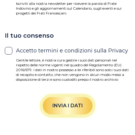
Iscriviti alla nostra newsletter per ricevere la parola di Frate
Indovino e gli aggiornamenti sul Calendario, sugli eventi e sui
progetti dei Frati Francescani.
Il tuo consenso
Accetto termini e condizioni sulla Privacy
Gentile lettore, è nostra cura gestire i suoi dati personali nel
rispetto delle norme vigenti nel quadro del Regolamento (EU)
2016/679. I dati in nostro possesso a lei riferibili sono solo i suoi dati
di recapito e contatto, che non vengono in alcun modo messi a
disposizione di terzi e sono custoditi presso il nostro archivio
informatico per il tempo necessario a gestire l’invio di
comunicazioni. In particolare, usando questi dati di recapito,
potremmo contattarla attraverso canali di comunicazione
tradizionali (posta e telefono con operatore) o automatici (e-mail,
sms, social media) per informarla sulle nostre attività di sostegno
INVIA I DATI
delle iniziative di solidarietà dei frati minori cappuccini e sulle
nostre nuove iniziative editoriali. La base giuridica del trattamento
è infatti il legittimo interesse di inviarle informazioni su quanto
facciamo aggiornando quanti inviano offerte per il “Calendario di
Frate Indovino” o comunque chi è entrato in contatto con noi.
Potrà segnalarci aggiornamenti o variazioni sui suoi dati, oppure