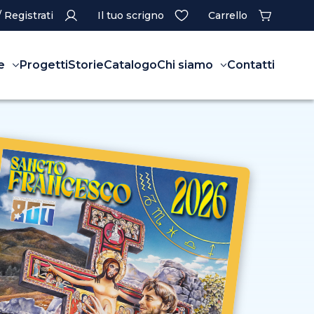
/ Registrati
Il tuo scrigno
Carrello
e
Progetti
Storie
Catalogo
Chi siamo
Contatti