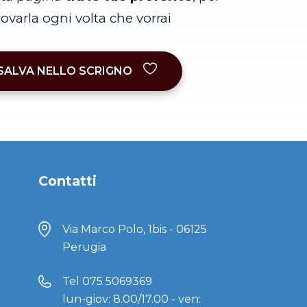
trovarla ogni volta che vorrai
SALVA NELLO SCRIGNO
Contatti
Via Marco Polo, 1bis - 06125
Perugia
Tel
075 5069369
lun-giov: 8.00/17.00 - ven: