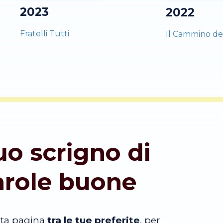
2023
2022
Fratelli Tutti
Il Cammino de
tuo scrigno di
arole buone
sta pagina
tra le tue preferite
, per