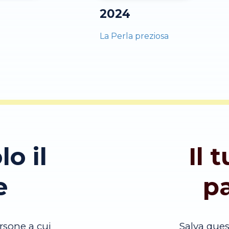
2024
La Perla preziosa
lo il
Il 
e
p
rsone a cui
Salva que