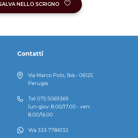
SALVA NELLO SCRIGNO
Contatti
Via Marco Polo, 1bis - 06125
Perugia
Tel
075 5069369
lun-giov: 8.00/17.00 - ven:
8.00/16.00
Wa 333 7786132