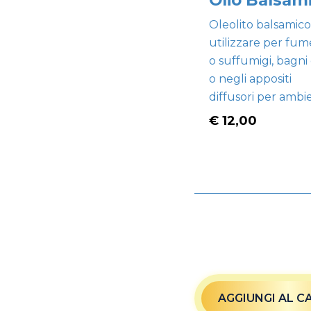
Olio Balsam
Oleolito balsamico
utilizzare per fum
o suffumigi, bagni 
o negli appositi
diffusori per ambi
€ 12,00
AGGIUNGI AL C