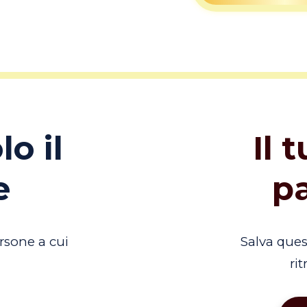
lo il
Il 
e
p
rsone a cui
Salva que
ri