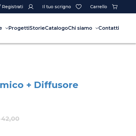
/ Registrati
Il tuo scrigno
Carrello
e
Progetti
Storie
Catalogo
Chi siamo
Contatti
amico + Diffusore
 42,00