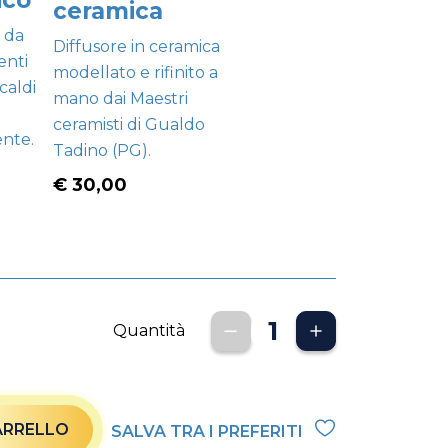
ico
ceramica
 da
Diffusore in ceramica
enti
modellato e rifinito a
caldi
mano dai Maestri
ceramisti di Gualdo
ente.
Tadino (PG).
€ 30,00
Quantità
ARRELLO
SALVA TRA I PREFERITI