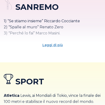
SANREMO
19 agosto:
Mosca il Capo dello Stato Mikhail
Gorbaciov, viene sequestrato. La crisi viene risolta in
tre giorni.
1) “Se stiamo insieme” Riccardo Cocciante
19 settembre:
Al confine italo-austriaco, tra Alto
2) “Spalle al muro” Renato Zero
Adige e Tirolo, viene trovata una mummia del
3) “Perché lo fai” Marco Masini.
paleolitico lasciata libera dai ghiacciai che si stanno
ritirando.
Leggi di più
Nella notte tra il 26 e il 27 ottobre, il teatro
“Petruzzelli” di Bari è distrutto da un incendio
doloso.
26 novembre:
Uscita del CD "Dangerous" di
SPORT
Michael Jackson.
25 dicembre:
Gorbaciov rassegna le proprie
dimissioni.
Atletica
Lewis, ai Mondiali di Tokio, vince la finale dei
100 metri e stabilisce il nuovo record del mondo.
26 dicembre:
Il Soviet Supremo scioglie