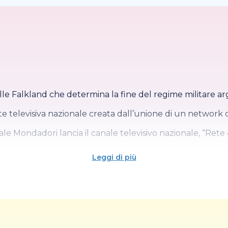
le Falkland che determina la fine del regime militare ar
te televisiva nazionale creata dall’unione di un network di 
iale Mondadori lancia il canale televisivo nazionale, “Ret
Leggi di più
imo membro della NATO e la prima nazione ad entrare nel
ato mafioso, il generale dei carabinieri Carlo Alberto Da