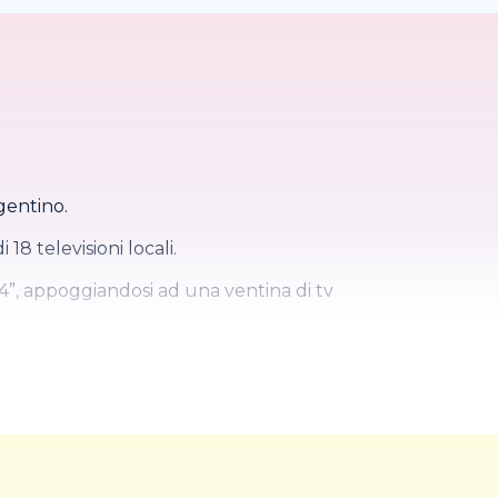
gentino.
18 televisioni locali.
e 4”, appoggiandosi ad una ventina di tv
l'alleanza dall'ammissione della Germania
lla Chiesa e la moglie Emanuela Setti