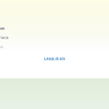
 in onda la prima puntata de “Il pranzo è servito”, un 
race Kelly, muore in un incidente d’auto.
 anni di carriera.
se.
iaca.
se.
Leggi di più