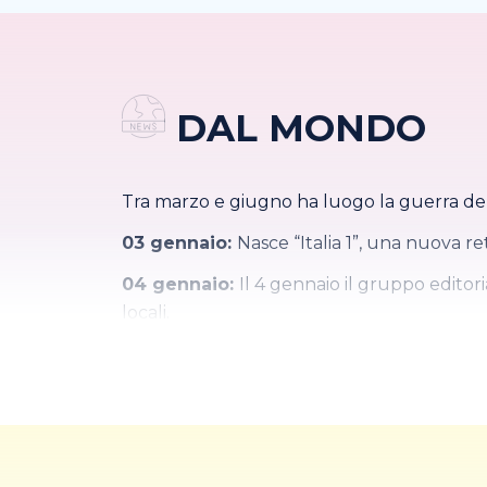
DAL MONDO
Tra marzo e giugno ha luogo la guerra del
03 gennaio:
Nasce “Italia 1”, una nuova re
04 gennaio:
Il 4 gennaio il gruppo editor
locali.
30 maggio:
La Spagna diventa il sedices
Ovest nel 1955.
03 settembre:
Vengono uccisi, in un aggu
Carraro.