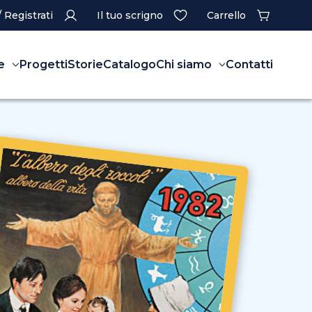
/ Registrati
Il tuo scrigno
Carrello
e
Progetti
Storie
Catalogo
Chi siamo
Contatti