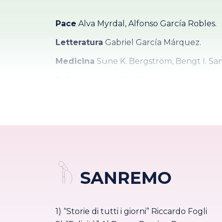
Pace
Alva Myrdal, Alfonso García Robles.
Letteratura
Gabriel García Márquez.
Medicina
Sune K. Bergström, Bengt I. Sa
Fisica
Kenneth G. Wilson.
Chimica
Aaron Klug.
Economia
George J. Stigler.
SANREMO
1) “Storie di tutti i giorni” Riccardo Fogli