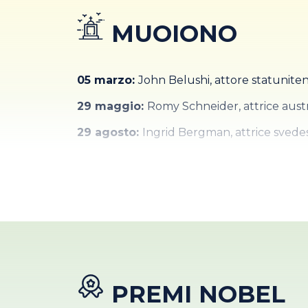
13 settembre:
Su Canale 5, viene mandata
MUOIONO
14 settembre:
La principessa di Monaco G
11 dicembre:
Gli ABBA si sciolgono dopo 10
05 marzo:
John Belushi, attore statuniten
29 maggio:
Romy Schneider, attrice austr
29 agosto:
Ingrid Bergman, attrice svede
PREMI NOBEL