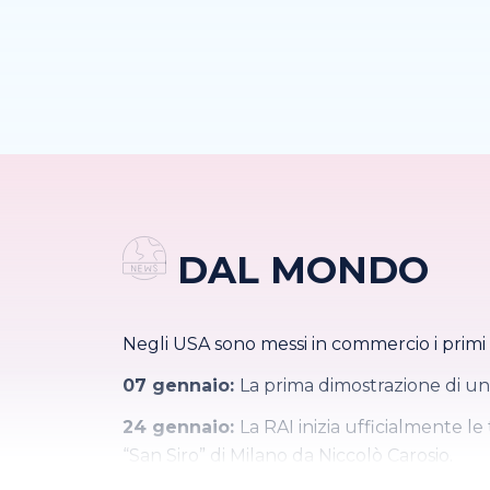
DAL MONDO
Negli USA sono messi in commercio i primi a
07 gennaio:
La prima dimostrazione di un
24 gennaio:
La RAI inizia ufficialmente le 
“San Siro” di Milano da Niccolò Carosio.