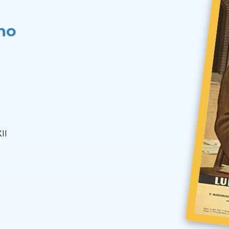
no
II