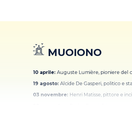
04 maggio:
Ribolla, nel Grossetano, avvi
29 maggio:
A Roma è santificato Papa Pio
Nella notte tra il 25 e il 26 ottobre, un’allu
provocando la morte di 316 persone e oltr
05 ottobre:
Ritorno di Trieste all’Italia.
MUOIONO
10 aprile:
Auguste Lumière, pioniere del ci
19 agosto:
Alcide De Gasperi, politico e sta
03 novembre:
Henri Matisse, pittore e inc
28 novembre:
Enrico Fermi, fisico.