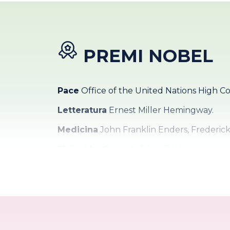
PREMI NOBEL
Pace
Office of the United Nations High 
Letteratura
Ernest Miller Hemingway.
Medicina
John Franklin Enders, Frederi
Fisica
Max Born, Walther Bothe.
Chimica
Linus Carl Pauling.