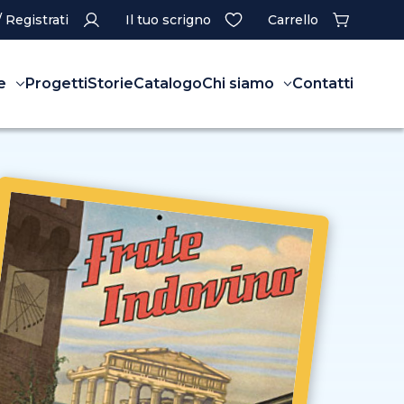
/ Registrati
Il tuo scrigno
Carrello
e
Progetti
Storie
Catalogo
Chi siamo
Contatti