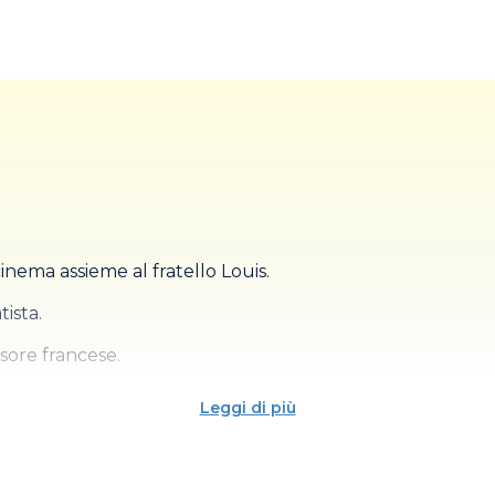
ene la più grave tragedia mineraria italiana del secondo d
 X.
vione si abbatte sulle città di Cava de’ Tirreni, Salerno, Ma
e 10.000 senzatetto.
nema assieme al fratello Louis.
tista.
isore francese.
Leggi di più